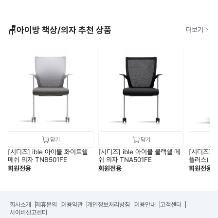
🪑아이방 책상/의자 추천 상품
더보기
[시디즈] ible 아이블 화이트쉘
[시디즈] ible 아이블 블랙쉘 메
[시디즈] 
메쉬 의자 TNB501FE
쉬 의자 TNA501FE
플러스) 화
드레스트형)
회원전용
회원전용
회원전용
회사소개
제휴문의
이용약관
개인정보처리방침
이용안내
고객센터
사이버신고센터