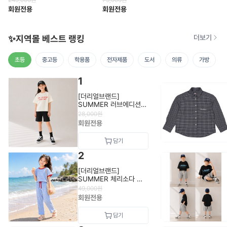
249,000
원
79,000
원
1
회원전용
회원전용
✨지역몰 베스트 랭킹
더보기
초등
중고등
학용품
전자제품
도서
의류
가방
1
[더리얼브랜드]
SUMMER 러브에디션
버뮤다팬츠 -여아
28,000
원
회원전용
2
[더리얼브랜드]
SUMMER 체리소다 모
달 파자마 상하세트- 여아
49,000
원
회원전용