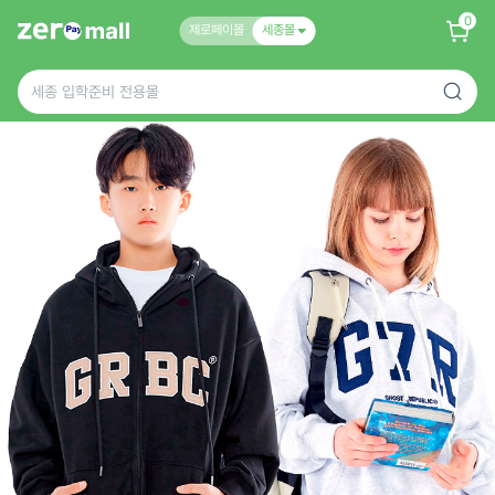
0
제로페이몰
세종몰