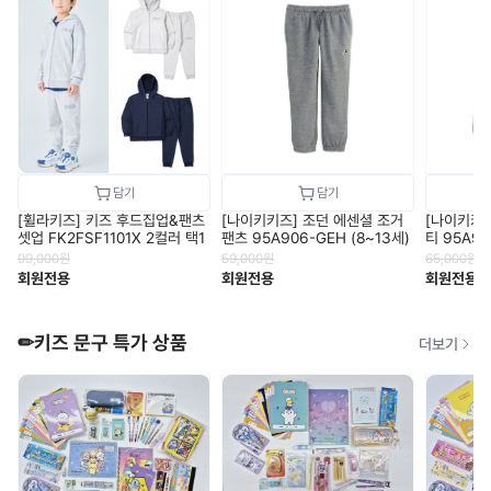
[휠라키즈] 키즈 후드집업&팬츠
[나이키키즈] 조던 에센셜 조거
[나이키키즈
셋업 FK2FSF1101X 2컬러 택1
팬츠 95A906-GEH (8~13세)
티 95A90
99,000
원
59,000
원
65,000
원
회원전용
회원전용
회원전용
✏키즈 문구 특가 상품
더보기