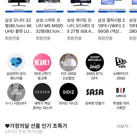
삼성 모니터 32
삼성 스마트 모
삼성 게이밍 모
삼성 갤럭시탭 S
삼성
형(80.1cm) 4K
니터 M5 M50D
니터 오디세이 G
10FE+(WiFi) 2
10F
UHD 플랫 LU3
32형(80.1cm)
5 27형 (68.4c
56GB (색상선
28
2J592UQKXK
FHD 화이트 LS
m) QHD 커브드
택) SM-X620
택) 
회원전용
회원전용
회원전용
회원전용
회원
R
32DM503EKX
LS27CG554E
N
N
KR
KXKR
삼성전자 감사
10대 신학기
키즈 26SS
26SS 67%
뉴에라키즈
페스티벌
등교룩
신상할인
OFF
26SS
1+1 / 시즌OFF
새학기 책상
의자는 시디즈
공부방 만들기
학생용 의자
준비는 데스커
기획전
❤️가정의달 선물 인기 초특가
더보기
24시간 한정 특가상품!