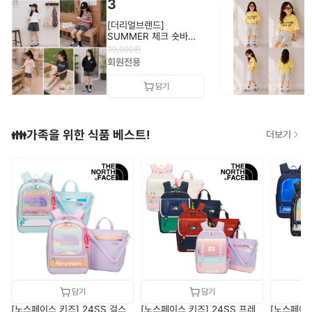
3
[더리얼브랜드]
SUMMER 체크 숏바지 -
여아
39,000
원
회원전용
👪가족을 위한 식품 베스트!
더보기
[노스페이스 키즈] 24SS 걸스
[노스페이스 키즈] 24SS 프레
[노스페이스