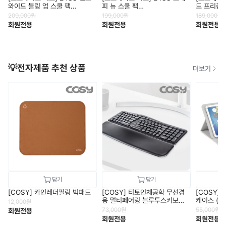
와이드 블링 업 스쿨 팩
피 뉴 스쿨 팩
드 프리즘 
NM2DQ03_KIDS
NM2DQ04_KIDS
NM2DQ0
209,000
원
199,000
원
189,000
원
회원전용
회원전용
회원전용
💡전자제품 추천 상품
더보기
[COSY] 카인레더필링 빅패드
[COSY] 티토인체공학 무선겸
[COSY]
용 멀티페어링 블루투스키보드
케이스 (9~
12,000
원
[손목받침포함]
73,000
원
55,000
원
회원전용
회원전용
회원전용