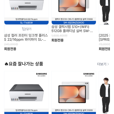
삼성 갤럭시탭 S10+(WiFi)
512GB 플래티넘 실버 SM-
X820NZSEKOO
삼성 컬러 프린터 잉크젯 플러스
[2025 처
1,698,400
원
S 22/16ppm 와이파이 SL-
[SPRIS
회원전용
T1685W
거 트레이닝
249,000
원
79,000
원
1
회원전용
회원전용
🔥요즘 잘나가는 상품
더보기