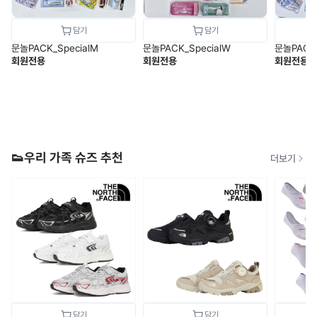
문놀PACK_SpecialM
문놀PACK_SpecialW
문놀PAC
회원전용
회원전용
회원전용
👟우리 가족 슈즈 추천
더보기