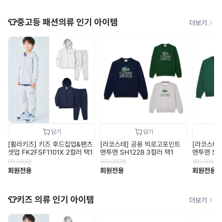
👕중고등 패션의류 인기 아이템
더보기
[휠라키즈] 키즈 후드집업&팬츠
[라코스테] 공용 빅로고포인트
[라코스테
셋업 FK2FSF1101X 2컬러 택1
맨투맨 SH1228 3컬러 택1
맨투맨 SH
99,000
원
169,000
원
169,000
원
회원전용
회원전용
회원전용
👕키즈 의류 인기 아이템
더보기