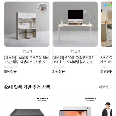
[데스커] 1400폭 콘센트형 책상
[데스커] 600폭 고속무선충전
사사가구 
+5단 책장 책상세트 (조명, 도어
USB허브 모니터받침대 2.0
세트 160
포함) DSCJ145ALS
DSABPA06001
S30436
907,000
원
112,000
원
490,000
원
회원전용
회원전용
회원전용
👍내 맞춤 기반 추천 상품
더보기