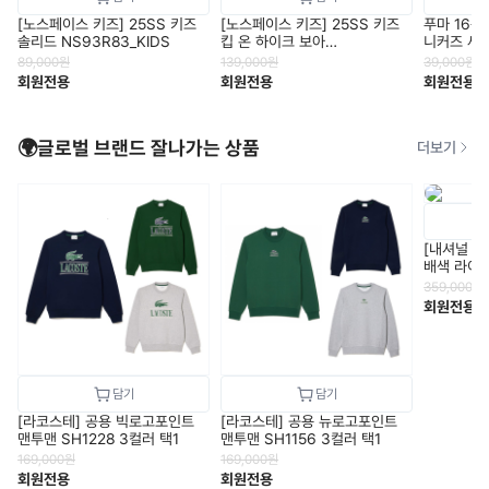
[노스페이스 키즈] 25SS 키즈
[노스페이스 키즈] 25SS 키즈
푸마 16종
솔리드 NS93R83_KIDS
킵 온 하이크 보아
니커즈 세
NS95R81_KIDS
89,000
원
139,000
원
39,000
원
회원전용
회원전용
회원전용
🌍글로벌 브랜드 잘나가는 상품
더보기
[내셔널 
배색 라이
N227UD
359,000
원
회원전용
[라코스테] 공용 빅로고포인트
[라코스테] 공용 뉴로고포인트
맨투맨 SH1228 3컬러 택1
맨투맨 SH1156 3컬러 택1
169,000
원
169,000
원
회원전용
회원전용