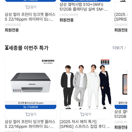
삼성 갤럭시탭 S10+(WiFi)
512GB 플래티넘 실버 SM-
X820NZSEKOO
삼성 컬러 프린터 잉크젯 플러스
[2025 처
1,698,400
원
S 22/16ppm 와이파이 SL-
[SPRIS
회원전용
T1685W
거 트레이닝
249,000
원
79,000
원
1
회원전용
회원전용
⏳세종몰 이번주 특가
더보기
삼성 갤럭시탭
512GB 
X820NZ
삼성 컬러 프린터 잉크젯 플러스
[2025 처서 매직 특가]
1,698,400
S 22/16ppm 와이파이 SL-
[SPRIS] 스프리스 집업 후디 조
회원전용
T1685W
거 트레이닝 상하 세트 4컬러 택