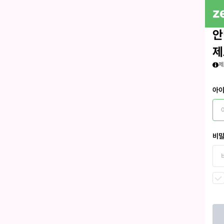
안
제
제
아
비