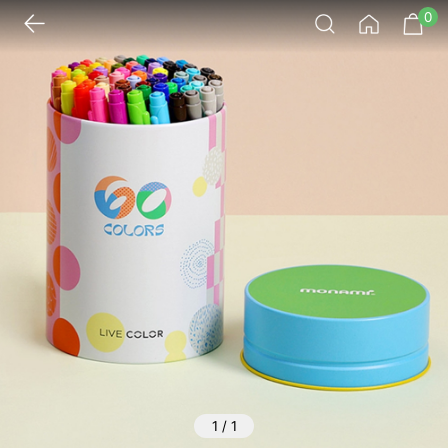
0
1
/
1