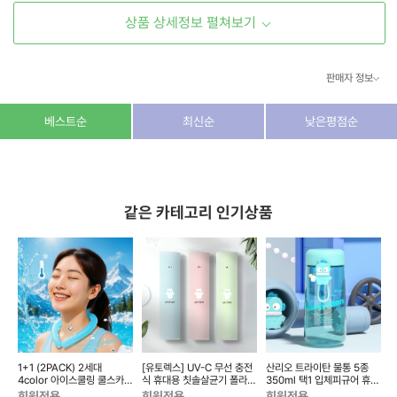
상품 상세정보 펼쳐보기
판매자 정보
상호/대표자
(주) 동이커머스
베스트순
최신순
낮은평점순
사업자 번호
346-87-03831
통신판매업 번호
제2026-고양덕양구-1438호
같은 카테고리 인기상품
이메일
dongeecom@naver.com
소재지
경기도 고양시 덕양구 꽃마을로64, 1235호
1+1 (2PACK) 2세대
[유토렉스] UV-C 무선 충전
산리오 트라이탄 물통 5종
)
4color 아이스쿨링 쿨스카프
식 휴대용 칫솔살균기 폴라곰
350ml 택1 입체피규어 휴대
넥쿨러 냉감 등산 넥밴드 얼
UTC-29
용이 무료배송
회원전용
회원전용
회원전용