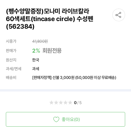
(펭수양말증정)모나미 라이브칼라
60색세트(tincase circle) 수성펜
(562384)
시중가
41,800
원
%
회원전용
2
판매가
원산지
한국
과세/면세
과세
배송비
[판매자정책] 선불
3,000원
(50,000원 이상 무료배송)
0
/5
좋아요(0)