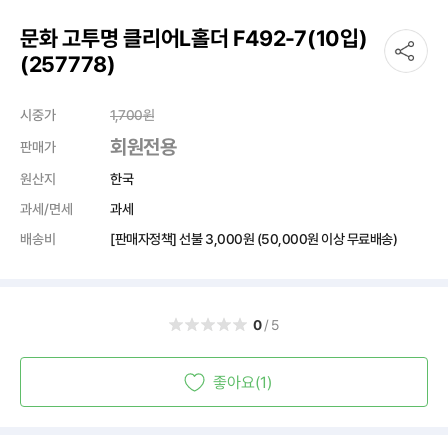
문화 고투명 클리어L홀더 F492-7(10입)
(257778)
시중가
1,700
원
회원전용
판매가
원산지
한국
과세/면세
과세
배송비
[판매자정책] 선불
3,000원
(50,000원 이상 무료배송)
0
/5
좋아요(1)