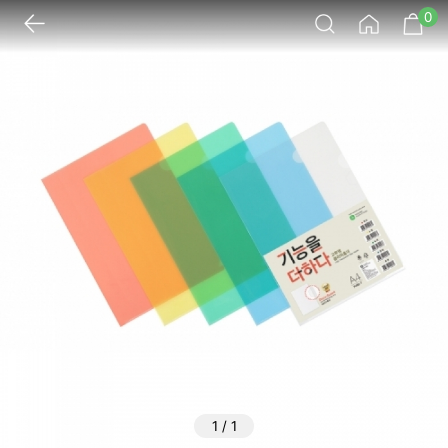
0
1
/
1