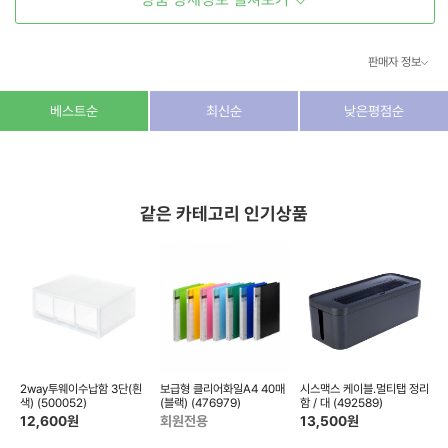
고투명 클리어홀더는 투명도가 우수하고
내구성이 강한 컬러 클리어홀더입니다.
판매자 정보
표지
상호/대표자
(주) 동이커머스
베스트순
최신순
낮은평점순
사업자 번호
346-87-03831
통신판매업 번호
제2026-고양덕양구-1438호
같은 카테고리 인기상품
이메일
dongeecom@naver.com
소재지
경기도 고양시 덕양구 꽃마을로64, 1235호
2way투웨이수납함 3단(흰
보급형 클리어화일A4 40매
시스맥스 케이블.멀티탭 정리
고
색) (500052)
(블랙) (476979)
함 / 대 (492589)
7
12,600
원
회원전용
13,500
원
1